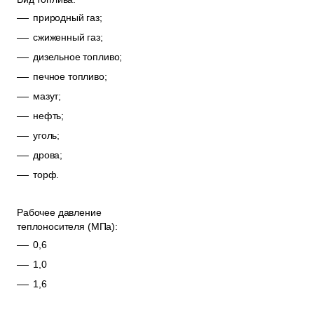
природный газ;
сжиженный газ;
дизельное топливо;
печное топливо;
мазут;
нефть;
уголь;
дрова;
торф.
Рабочее давление
теплоносителя (МПа):
0,6
1,0
1,6