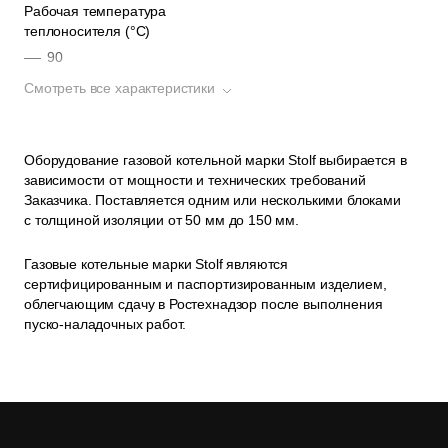
Рабочая температура
теплоносителя (°С)
90
95
Смотреть все характеристики
110
115
Оборудование газовой котельной марки Stolf выбирается в
150
зависимости от мощности и технических требований
175
Заказчика. Поставляется одним или несколькими блоками
с толщиной изоляции от 50 мм до 150 мм.
Режим работы котельной
Газовые котельные марки Stolf являются
ручной режим;
сертифицированным и паспортизированным изделием,
облегчающим сдачу в Ростехнадзор после выполнения
автоматизированный;
пуско-наладочных работ.
автоматизированный без присутствия
обслуживающего персонала.
Диспетчеризация
локальный;