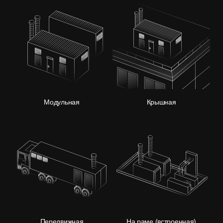
Модульная
Крышная
Передвижная
На раме (встроенная)