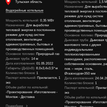
Тульская область
Мощность котельной:
1,5 
Назначение:
Для выработк
Водогрейные котельные
тепловой энергии в посто
режиме для нужд систем
Мощность котельной:
0,35 МВт
отопления, вентиляции
Назначение:
Для выработки
административных, бытовы
тепловой энергии в постоянном
производственных помеще
режиме для нужд систем
Основное топливо:
Природн
отопления, вентиляции
Дымовая труба:
Дымовая т
административных, бытовых и
мачтового типа с двумя
производственных помещений.
индивидуальными
Основное топливо:
Природный газ
теплоизолированными
Дымовая труба:
14 м
газоходами, расположение
Дата изготовления:
01.05.2022
собственном основании, р
Габариты (ДхШхВ):
8,0х3,4х3,5* м
пов. – нерж. сталь,
Количество блоков:
1
Øгазоходов=350 мм
Паспорт котельной:
Прилагается, 1
Дата изготовления:
24.04.2
экз
Количество блоков:
1
Объём работ по котельной:
Паспорт котельной:
Прилаг
-Проектирование -Изготовление -
экз
Монтаж - Доставка
Объём работ по котельной
-Проектирование -Изготовл
Подробнее
Монтаж - Доставка