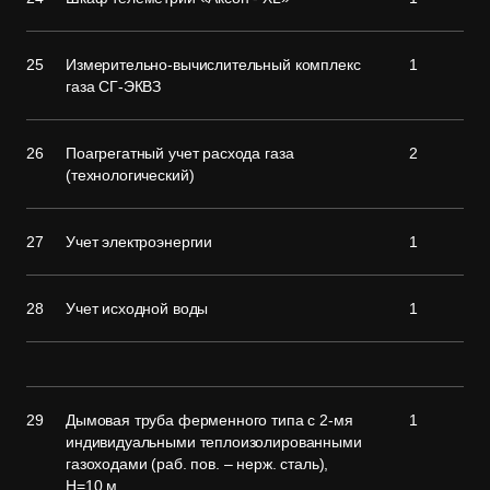
25
Измерительно-вычислительный комплекс
1
газа СГ-ЭКВЗ
26
Поагрегатный учет расхода газа
2
(технологический)
27
Учет электроэнергии
1
28
Учет исходной воды
1
29
Дымовая труба ферменного типа с 2-мя
1
индивидуальными теплоизолированными
газоходами (раб. пов. – нерж. сталь),
Н=10 м.