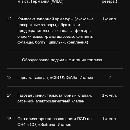
м.в.ст., Германия (WILO)
резерв.)
12
Комплект запорной арматуры (дисковые
1компл.
поворотные затворы, обратные и
предохранительные клапаны, фильтры
очистки воды, краны шаровые, фитинги,
фланцы, болты, шпильки, крепления)
Оборудование подачи и сжигания топлива
13
Горелка газовая, «CIB UNIGAS», Италия
2
14
Газовая линия: термозапорный клапан,
1компл.
отсечной электромагнитный клапан
15
Сигнализаторы загазованности RGD по
1компл.
CH4 и CO, «Sietron», Италия