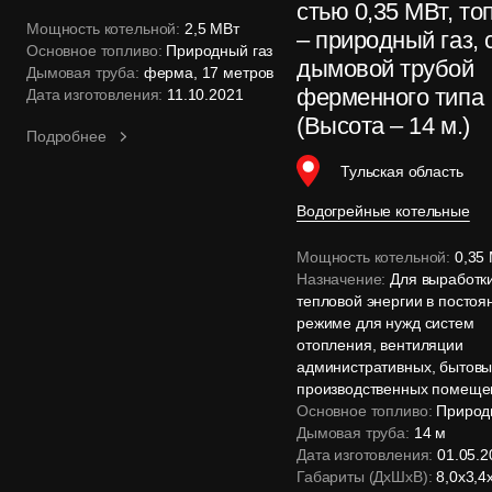
стью 0,35 МВт, то
Мощность котельной:
2,5 МВт
– природный газ, 
Основное топливо:
Природный газ
дымовой трубой
Дымовая труба:
ферма, 17 метров
ферменного типа
Дата изготовления:
11.10.2021
(Высота – 14 м.)
Подробнее
Тульская область
Водогрейные котельные
Мощность котельной:
0,35
Назначение:
Для выработк
тепловой энергии в посто
режиме для нужд систем
отопления, вентиляции
административных, бытовы
производственных помеще
Основное топливо:
Природн
Дымовая труба:
14 м
Дата изготовления:
01.05.2
Габариты (ДхШхВ):
8,0х3,4х