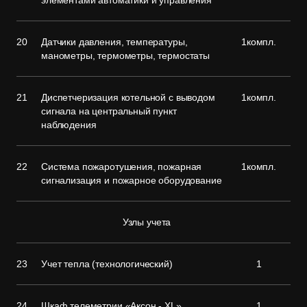
элементами автоматики и управления
20
Датчики давления, температуры,
1компл.
манометры, термометры, термостаты
21
Диспетчеризация котельной с выводом
1компл.
сигнала на центральный пункт
наблюдения
22
Система пожаротушения, пожарная
1компл.
сигнализация и пожарное оборудование
Узлы учета
23
Учет тепла (технологический)
1
24
Шкаф телеметрии «Аксон - XL»
1