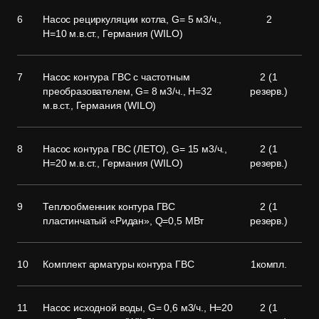
6
Насос рециркуляции котла, G= 5 м3/ч.,
2
H=10 м.в.ст., Германия (WILO)
7
Насос контура ГВС с частотным
2 (1
преобразователем, G= 8 м3/ч., H=32
резерв.)
м.в.ст., Германия (WILO)
8
Насос контура ГВС (ЛЕТО), G= 15 м3/ч.,
2 (1
H=20 м.в.ст., Германия (WILO)
резерв.)
9
Теплообменник контура ГВС
2 (1
пластинчатый «Ридан», Q=0,5 МВт
резерв.)
10
Комплект арматуры контура ГВС
1компл.
11
Насос исходной воды, G= 0,6 м3/ч., H=20
2 (1